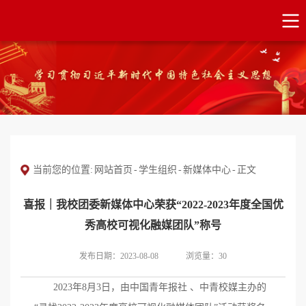
当前您的位置:
网站首页
-
学生组织
-
新媒体中心
-
正文
喜报｜我校团委新媒体中心荣获“2022-2023年度全国优
秀高校可视化融媒团队”称号
发布日期：2023-08-08
浏览量：
30
2023年8月3日，由中国青年报社 、中青校媒主办的