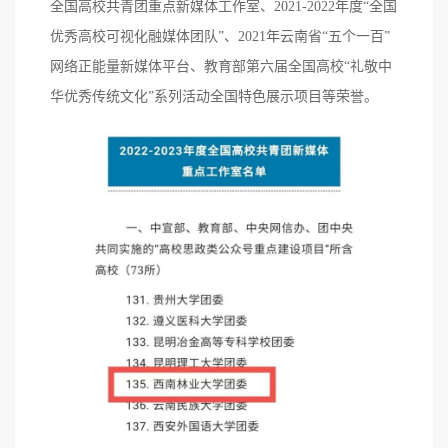
全国高校共青团重点新媒体工作室、2021-2022年度“全国
优秀高校可视化融媒体团队”、2021年云南省“五个一百”
网络正能量新媒体平台、教育部第六届全国高校“礼敬中
华优秀传统文化”系列活动全国特色展示项目等荣誉。